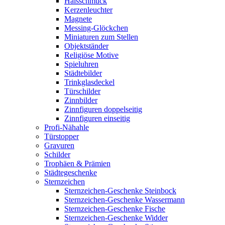
Halsschmuck
Kerzenleuchter
Magnete
Messing-Glöckchen
Miniaturen zum Stellen
Objektständer
Religiöse Motive
Spieluhren
Städtebilder
Trinkglasdeckel
Türschilder
Zinnbilder
Zinnfiguren doppelseitig
Zinnfiguren einseitig
Profi-Nähahle
Türstopper
Gravuren
Schilder
Trophäen & Prämien
Städtegeschenke
Sternzeichen
Sternzeichen-Geschenke Steinbock
Sternzeichen-Geschenke Wassermann
Sternzeichen-Geschenke Fische
Sternzeichen-Geschenke Widder