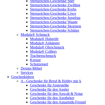
Sternzeichen-Geschenke Stier
Sternzeichen-Geschenke Zwilling
Sternzeichen-Geschenke Krebs
Sternzeichen-Geschenke Löwe
Sternzeichen-Geschenke Jungfrau
Sternzeichen-Geschenke Waage
Sternzeichen-Geschenke Skorpion
Sternzeichen-Geschenke Schütze
Modula® Schmuck
Modula® Halsreife
Modula® Anhänger
Modula® Ohrschmuck
Modula® Colliers
Trachtenschmuck
Kreuze
Schutzengel
Design-Möbel
Services
Geschenkideen
A - Geschenke für Beruf & Hobby mit A
Geschenke für Angestellte
Geschenke für den Angler
Geschenke für den Anwalt & Notar
Geschenke für den Apotheker
Geschenke für den Aquaristik-Freund