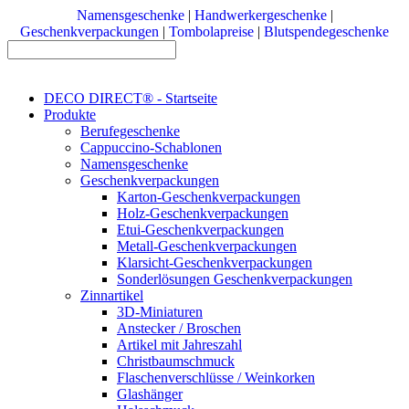
Namensgeschenke
|
Handwerkergeschenke
|
Geschenkverpackungen
|
Tombolapreise
|
Blutspendegeschenke
DECO DIRECT® - Startseite
Produkte
Berufegeschenke
Cappuccino-Schablonen
Namensgeschenke
Geschenkverpackungen
Karton-Geschenkverpackungen
Holz-Geschenkverpackungen
Etui-Geschenkverpackungen
Metall-Geschenkverpackungen
Klarsicht-Geschenkverpackungen
Sonderlösungen Geschenkverpackungen
Zinnartikel
3D-Miniaturen
Anstecker / Broschen
Artikel mit Jahreszahl
Christbaumschmuck
Flaschenverschlüsse / Weinkorken
Glashänger