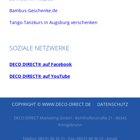
Bambus-Geschenke.de
Tango-Tanzkurs in Augsburg verschenken
SOZIALE NETZWERKE
DECO DIRECT® auf Facebook
DECO DIRECT® auf YouTube
COPYRIGHT © WWW.DECO-DIRECT.DE
DATENSCHUTZ
DECO DIRECT Marketing GmbH - Richthofenstraße 21 - 86343
Königsbrunn
Telefon: 08231.96 36 21 - Fax: 08231.96 36 22 - Email: