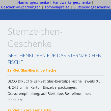
Namensgeschenke
|
Handwerkergeschenke
|
Geschenkverpackungen
|
Tombolapreise
|
Blutspendegeschenke
Sternzeichen-
Geschenke
GESCHENKIDEEN FÜR DAS STERNZEICHEN
FISCHE
2er-Set Glas-Biertulpe Fische
DECO DIRECT® 2er-Set Glas-Biertulpe Fische, jeweils 0,3 l,
H: 24,5 cm, in Karton-Einzelverpackungen,
Gravurempfehlung: auf Biertulpe, Bestellnummer:
60900330
2er-Set Likörgläser Fische