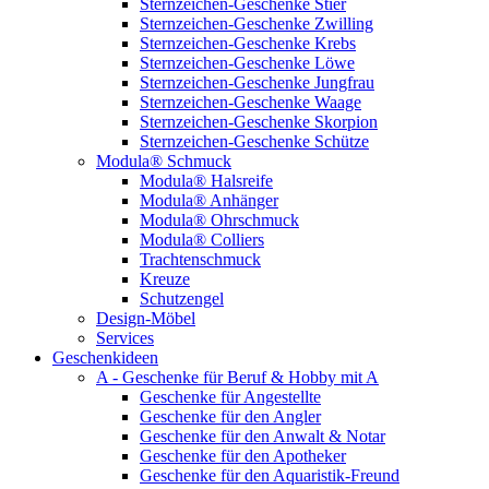
Sternzeichen-Geschenke Stier
Sternzeichen-Geschenke Zwilling
Sternzeichen-Geschenke Krebs
Sternzeichen-Geschenke Löwe
Sternzeichen-Geschenke Jungfrau
Sternzeichen-Geschenke Waage
Sternzeichen-Geschenke Skorpion
Sternzeichen-Geschenke Schütze
Modula® Schmuck
Modula® Halsreife
Modula® Anhänger
Modula® Ohrschmuck
Modula® Colliers
Trachtenschmuck
Kreuze
Schutzengel
Design-Möbel
Services
Geschenkideen
A - Geschenke für Beruf & Hobby mit A
Geschenke für Angestellte
Geschenke für den Angler
Geschenke für den Anwalt & Notar
Geschenke für den Apotheker
Geschenke für den Aquaristik-Freund