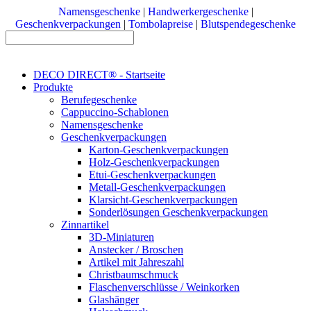
Namensgeschenke
|
Handwerkergeschenke
|
Geschenkverpackungen
|
Tombolapreise
|
Blutspendegeschenke
DECO DIRECT® - Startseite
Produkte
Berufegeschenke
Cappuccino-Schablonen
Namensgeschenke
Geschenkverpackungen
Karton-Geschenkverpackungen
Holz-Geschenkverpackungen
Etui-Geschenkverpackungen
Metall-Geschenkverpackungen
Klarsicht-Geschenkverpackungen
Sonderlösungen Geschenkverpackungen
Zinnartikel
3D-Miniaturen
Anstecker / Broschen
Artikel mit Jahreszahl
Christbaumschmuck
Flaschenverschlüsse / Weinkorken
Glashänger