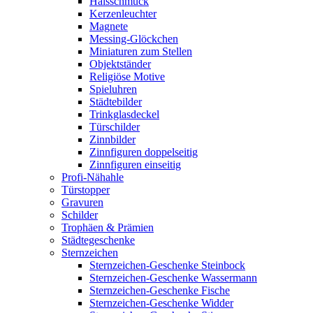
Halsschmuck
Kerzenleuchter
Magnete
Messing-Glöckchen
Miniaturen zum Stellen
Objektständer
Religiöse Motive
Spieluhren
Städtebilder
Trinkglasdeckel
Türschilder
Zinnbilder
Zinnfiguren doppelseitig
Zinnfiguren einseitig
Profi-Nähahle
Türstopper
Gravuren
Schilder
Trophäen & Prämien
Städtegeschenke
Sternzeichen
Sternzeichen-Geschenke Steinbock
Sternzeichen-Geschenke Wassermann
Sternzeichen-Geschenke Fische
Sternzeichen-Geschenke Widder