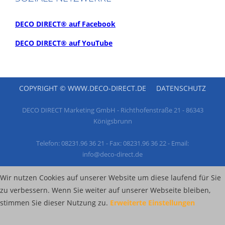
DECO DIRECT® auf Facebook
DECO DIRECT® auf YouTube
COPYRIGHT © WWW.DECO-DIRECT.DE
DATENSCHUTZ
DECO DIRECT Marketing GmbH - Richthofenstraße 21 - 86343
Königsbrunn
Telefon: 08231.96 36 21 - Fax: 08231.96 36 22 - Email:
info@deco-direct.de
Wir nutzen Cookies auf unserer Website um diese laufend für Sie
zu verbessern. Wenn Sie weiter auf unserer Webseite bleiben,
stimmen Sie dieser Nutzung zu.
Erweiterte Einstellungen