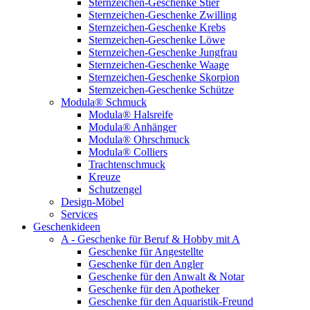
Sternzeichen-Geschenke Stier
Sternzeichen-Geschenke Zwilling
Sternzeichen-Geschenke Krebs
Sternzeichen-Geschenke Löwe
Sternzeichen-Geschenke Jungfrau
Sternzeichen-Geschenke Waage
Sternzeichen-Geschenke Skorpion
Sternzeichen-Geschenke Schütze
Modula® Schmuck
Modula® Halsreife
Modula® Anhänger
Modula® Ohrschmuck
Modula® Colliers
Trachtenschmuck
Kreuze
Schutzengel
Design-Möbel
Services
Geschenkideen
A - Geschenke für Beruf & Hobby mit A
Geschenke für Angestellte
Geschenke für den Angler
Geschenke für den Anwalt & Notar
Geschenke für den Apotheker
Geschenke für den Aquaristik-Freund