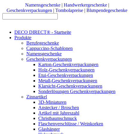
Namensgeschenke
|
Handwerkergeschenke
|
Geschenkverpackungen
|
Tombolapreise
|
Blutspendegeschenke
DECO DIRECT® - Startseite
Produkte
Berufegeschenke
Cappuccino-Schablonen
Namensgeschenke
Geschenkverpackungen
Karton-Geschenkverpackungen
Holz-Geschenkverpackungen
Etui-Geschenkverpackungen
Metall-Geschenkverpackungen
Klarsicht-Geschenkverpackungen
Sonderlösungen Geschenkverpackungen
Zinnartikel
3D-Miniaturen
Anstecker / Broschen
Artikel mit Jahreszahl
Christbaumschmuck
Flaschenverschlüsse / Weinkorken
Glashänger