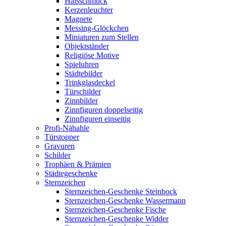
Halsschmuck
Kerzenleuchter
Magnete
Messing-Glöckchen
Miniaturen zum Stellen
Objektständer
Religiöse Motive
Spieluhren
Städtebilder
Trinkglasdeckel
Türschilder
Zinnbilder
Zinnfiguren doppelseitig
Zinnfiguren einseitig
Profi-Nähahle
Türstopper
Gravuren
Schilder
Trophäen & Prämien
Städtegeschenke
Sternzeichen
Sternzeichen-Geschenke Steinbock
Sternzeichen-Geschenke Wassermann
Sternzeichen-Geschenke Fische
Sternzeichen-Geschenke Widder