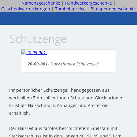
Namensgeschenke
|
Handwerkergeschenke
|
Geschenkverpackungen
|
Tombolapreise
|
Blutspendegeschenke
Schutzengel
20-09-001-
Halsschmuck Schutzengel
Ihr persönlicher Schutzengel: handgegossen aus
wertvollem Zinn soll er Ihnen Schutz und Glück bringen.
Er ist als Halsschmuck, Anhänger und Anstecker
erhältlich.
Der Halsreif aus farblos beschichtetem Edelstahl mit
Steckverschluss ist in den Längen 40, 42, 45 und 50 cm